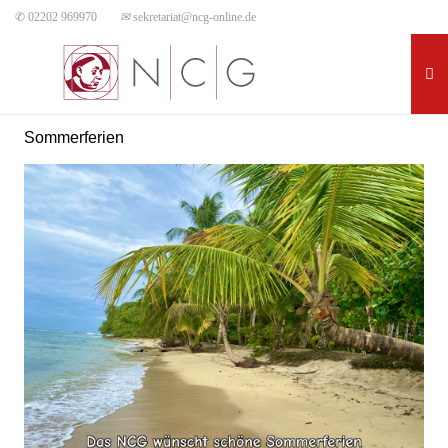
✆ 02202 969970
✉
sekretariat@ncg-online.de
Sommerferien