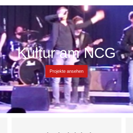
Kultur am NCG
Projekte ansehen