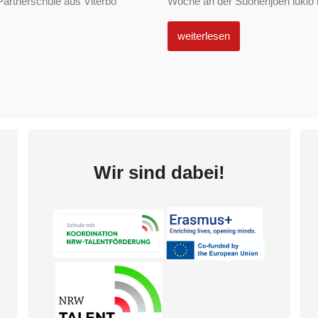
Partnerschule aus Viterbo
Woche an der Suonenjoen lukio in
weiterlesen
Wir sind dabei!