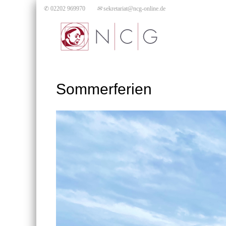
✆ 02202 969970
✉
sekretariat@ncg-online.de
Sommerferien