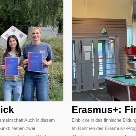
ick
Erasmus+: Fi
emeinschaft Auch in diesem
Einblicke in das finnische Bil
punkt: Neben zwei
Im Rahmen des Erasmus+-Progra