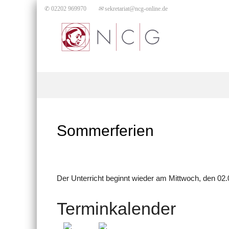
✆ 02202 969970
✉
sekretariat@ncg-online.de
Sommerferien
Der Unterricht beginnt wieder am Mittwoch, den 02.
Terminkalender