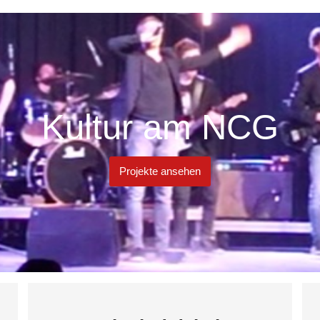
Kultur am NCG
Projekte ansehen