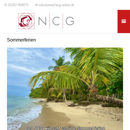
✆ 02202 969970
✉
sekretariat@ncg-online.de
Sommerferien