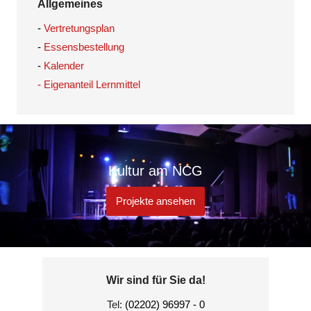
Allgemeines
-
Vertretungsplan
-
Essensbestellung
-
Kalender
- Eigenanteil Lernmittel
Kultur am NCG
Projekte ansehen
Wir sind für Sie da!
Tel:
(02202) 96997 - 0