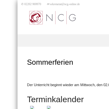
✆ 02202 969970
✉
sekretariat@ncg-online.de
Sommerferien
Der Unterricht beginnt wieder am Mittwoch, den 02.
Terminkalender