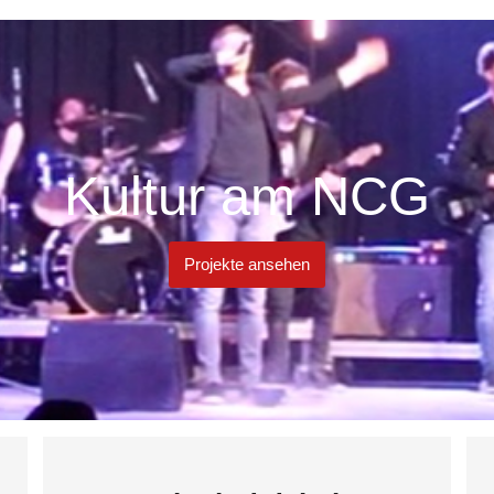
Kultur am NCG
Projekte ansehen