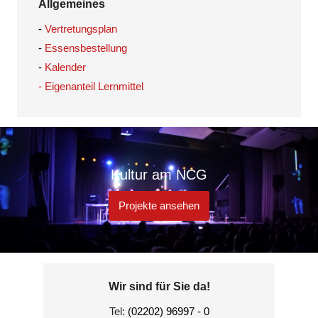
Allgemeines
-
Vertretungsplan
-
Essensbestellung
-
Kalender
- Eigenanteil Lernmittel
Kultur am NCG
Projekte ansehen
Wir sind für Sie da!
Tel:
(02202) 96997 - 0