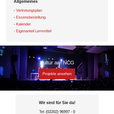
Allgemeines
-
Vertretungsplan
-
Essensbestellung
-
Kalender
- Eigenanteil Lernmittel
Kultur am NCG
Projekte ansehen
Wir sind für Sie da!
Tel:
(02202) 96997 - 0