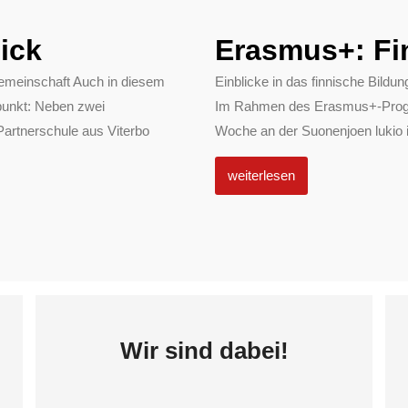
ick
Erasmus+: Fi
emeinschaft Auch in diesem
Einblicke in das finnische Bil
punkt: Neben zwei
Im Rahmen des Erasmus+-Progra
Partnerschule aus Viterbo
Woche an der Suonenjoen lukio in
weiterlesen
Wir sind dabei!