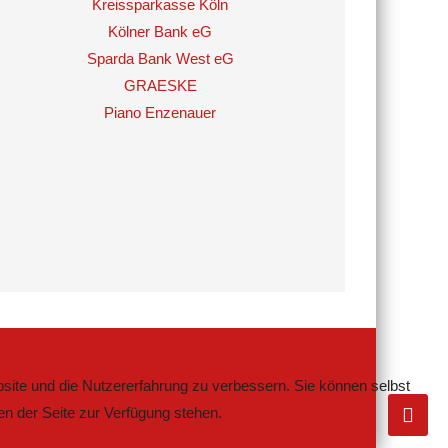
Kreissparkasse Köln
Kölner Bank eG
Sparda Bank West eG
GRAESKE
Piano Enzenauer
bsite und die Nutzererfahrung zu verbessern. Sie können selbst
en der Seite zur Verfügung stehen.