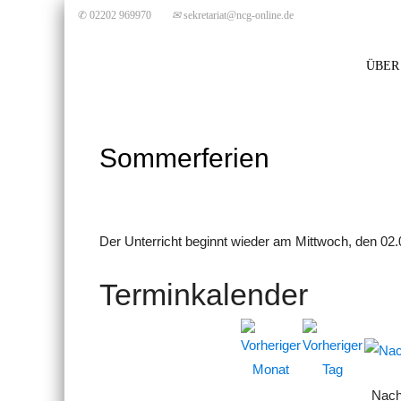
✆ 02202 969970
✉
sekretariat@ncg-online.de
ÜBER
Sommerferien
Der Unterricht beginnt wieder am Mittwoch, den 02.
Terminkalender
Nach